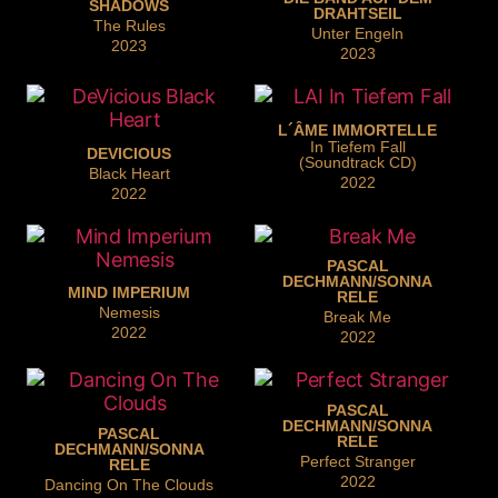
SHADOWS
DRAHTSEIL
The Rules
Unter Engeln
2023
2023
L´ÂME IMMORTELLE
In Tiefem Fall
DEVICIOUS
(Soundtrack CD)
Black Heart
2022
2022
PASCAL
DECHMANN/SONNA
MIND IMPERIUM
RELE
Nemesis
Break Me
2022
2022
PASCAL
DECHMANN/SONNA
PASCAL
RELE
DECHMANN/SONNA
Perfect Stranger
RELE
2022
Dancing On The Clouds