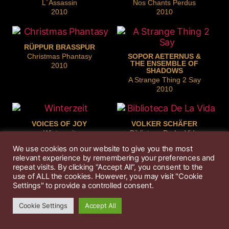
L´Assassin
Nos Chants Perdus
2010
2010
RÜPPUR BRASSPUR
Christmas Phantasy
SOPOR AETERNUS &
THE ENSEMBLE OF
2010
SHADOWS
A Strange Thing 2 Say
2010
VOICES OF JOY
VOLKER SCHÄFER
Winterzeit
Biblioteca De La Vida
2010
2010
We use cookies on our website to give you the most
relevant experience by remembering your preferences and
repeat visits. By clicking “Accept All”, you consent to the
use of ALL the cookies. However, you may visit "Cookie
FRAU SCHLÜTER
KONSTANTIN SCHMIDT
Schmidternacht - Listige
Settings" to provide a controlled consent.
El Fuego
Lieder
2010
2010
Cookie Settings
Accept All