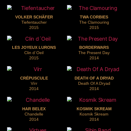
VOLKER SCHÄFER
TWA CORBIES
Tiefentaucher
The Clamouring
2015
2015
LES JOYEUX LURONS
BORDERWARS
Clin d´Oeil
The Present Day
2015
2014
CRÉPUSCULE
DEATH OF A DRYAD
Vírr
Death Of A Dryad
2014
2014
HAR BELEX
KOSMIK SKREAM
Chandelle
Kosmik Skream
2014
2014